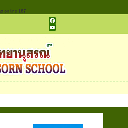
hp
on line
187
Facebook
YouTube