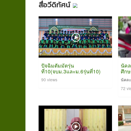
สื่อวีดิทัศน์
ปัจฉิมตัมมัตรุ่น
นัคล
ที่10(จบม.3และม.6รุ่นที่10)
ศึก
90 views
นัคละ
72 vi